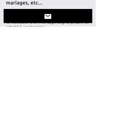
mariages, etc...
Nous préparons l’aménagement de vos
rêves. Nous portons une grande attention à
la réalisation d’un montage soigné, propre et
adapté à vos besoins.
DÉCOUVRIR
Un projet en tête ?
N’hésitez pas à
nous contacter.
CONTACT
NOUS AVONS CHANGE DE N°
D'ADRESSE > ROUTE DE ROMONT 21 -
1553 CHÂTONNAYE
HDF SA
Halles de Fêtes Mauron SA